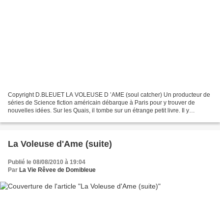
Copyright D.BLEUET LA VOLEUSE D ’AME (soul catcher) Un producteur de
séries de Science fiction américain débarque à Paris pour y trouver de
nouvelles idées. Sur les Quais, il tombe sur un étrange petit livre. Il y
découvre avec stupéfaction, l’histoire...
La Voleuse d'Ame (suite)
Publié le 08/08/2010 à 19:04
Par
La Vie Rêvee de Domibleue