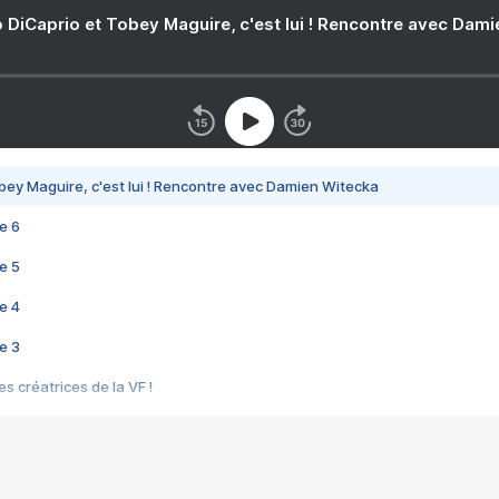
 DiCaprio et Tobey Maguire, c'est lui ! Rencontre avec Dam
bey Maguire, c'est lui ! Rencontre avec Damien Witecka
e 6
e 5
e 4
e 3
s créatrices de la VF !
e 2
e 1