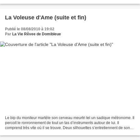
type étrange représente...
La Voleuse d'Ame (suite et fin)
Publié le 08/08/2010 à 19:02
Par
La Vie Rêvee de Domibleue
Le bip du moniteur martèle son cerveau meurtri tel un sadique métronome. Il
percoit le ronronnement de tout un tas d’instruments autour de lui. Il
comprend très vite où il se trouve. Deux silhouettes s’entretiennent de son
cas à deux pas de lui, alors...