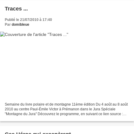
Traces ...
Publié le 21/07/2010 à 17:40
Par
domibleue
Semaine du livre polaire et de montagne 11ème édition Du 4 août au 8 août
2010 au centre Paul-Émile Victor à Prémanon dans le Jura Spéciale
"Montagne du Jura" Découvrez le programme, en suivant ce lien source :
Grand Nord Grand Large Plus d'infos sur...