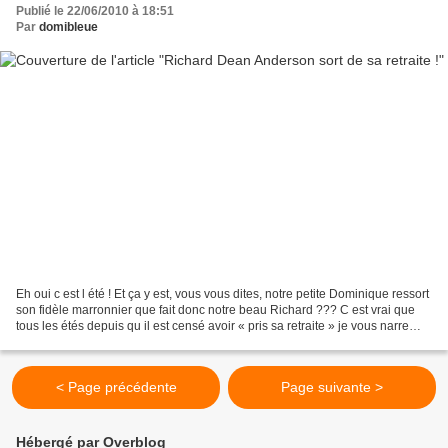
Publié le 22/06/2010 à 18:51
Par
domibleue
Eh oui c est l été ! Et ça y est, vous vous dites, notre petite Dominique ressort
son fidèle marronnier que fait donc notre beau Richard ??? C est vrai que
tous les étés depuis qu il est censé avoir « pris sa retraite » je vous narre
avec délice les aventures...
< Page précédente
Page suivante >
Hébergé par Overblog