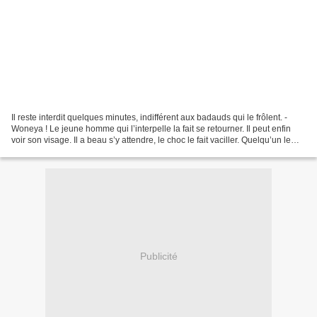
Il reste interdit quelques minutes, indifférent aux badauds qui le frôlent. -
Woneya ! Le jeune homme qui l’interpelle la fait se retourner. Il peut enfin
voir son visage. Il a beau s’y attendre, le choc le fait vaciller. Quelqu’un le
remet d’aplomb en...
Publicité