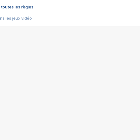
 toutes les règles
s les jeux vidéo
us choquant de Rockstar ? - Le scandale BULLY
e plus moche de Steam
du RÊVE tourne au CAUCHEMAR
pendant 8 heures
it… à tort
umiliés par un jeu vidéo
ire - Final Fantasy 8
ti un empire - Age of Empires
story DOFUS
tard, il crée l'un des pires jeux de tous les temps, MindsEye.