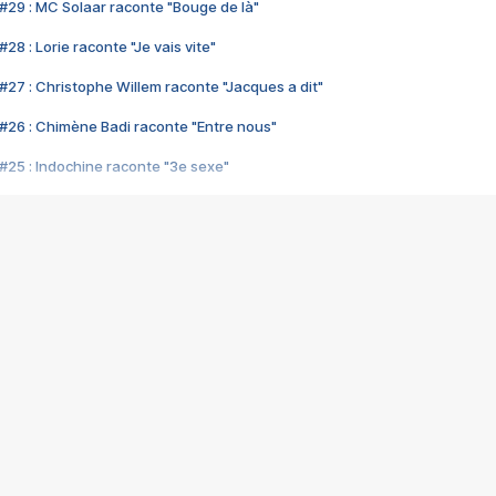
#29 : MC Solaar raconte "Bouge de là"
28 : Lorie raconte "Je vais vite"
#27 : Christophe Willem raconte "Jacques a dit"
#26 : Chimène Badi raconte "Entre nous"
#25 : Indochine raconte "3e sexe"
#24 : Zaho raconte "C'est chelou"
#23 : Patrick Bruel raconte "Au café des délices"
#22 : Kyo raconte "Le chemin"
#21 : Nolwenn Leroy raconte "Cassé"
#20 : Patrick Hernandez raconte "Born to be alive"
#19 : Lorie raconte "Près de moi"
#18 : Michael Jones raconte "A nos actes manqués" (avec Jean-Jacque
#17 : Khaled raconte "Aïcha"